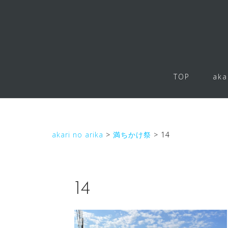
コ
ン
テ
ン
ツ
へ
TOP
aka
ス
キ
ッ
プ
akari no arika
>
満ちかけ祭
>
14
14