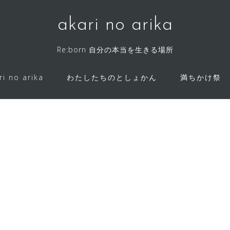
akari no arika
Re:born 自分の本当を生きる場所
ri no arika
わたしたちのとしょかん
満ちかけ祭