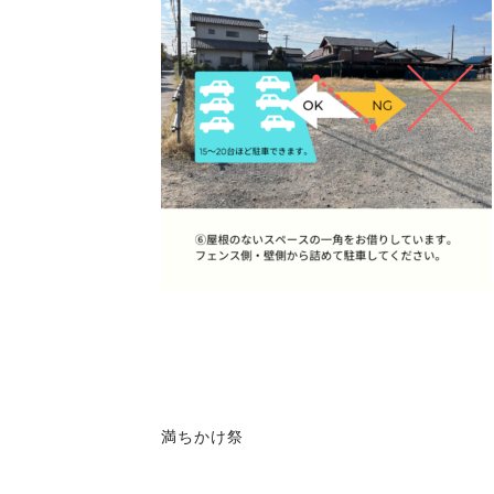
満ちかけ祭
投