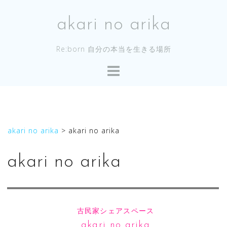
コ
ン
akari no arika
テ
ン
Re:born 自分の本当を生きる場所
ツ
へ
ス
キ
ッ
プ
akari no arika
>
akari no arika
akari no arika
古民家シェアスペース
akari no arika