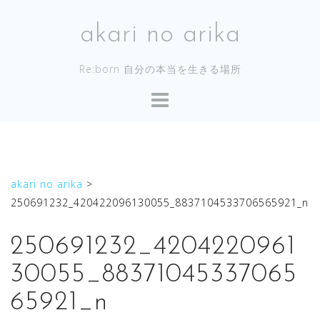
コ
ン
akari no arika
テ
ン
Re:born 自分の本当を生きる場所
ツ
へ
ス
キ
ッ
プ
akari no arika
>
250691232_420422096130055_8837104533706565921_n
250691232_4204220961
30055_88371045337065
65921_n