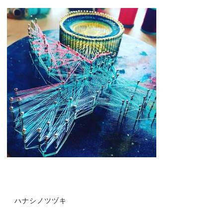
ハナシノツヅキ
投