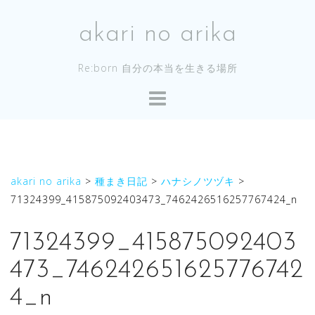
コ
ン
akari no arika
テ
ン
Re:born 自分の本当を生きる場所
ツ
へ
ス
キ
ッ
プ
akari no arika
>
種まき日記
>
ハナシノツヅキ
>
71324399_415875092403473_7462426516257767424_n
71324399_415875092403
473_746242651625776742
4_n